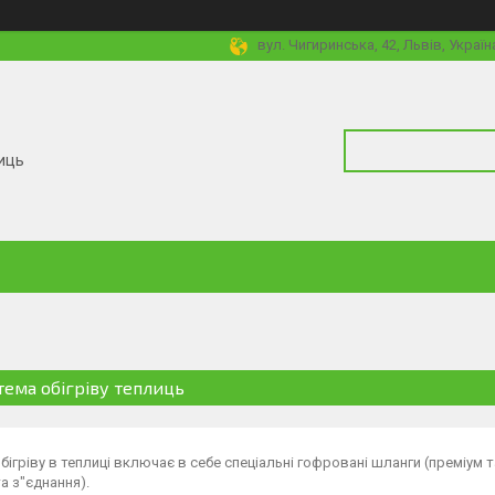
вул. Чигиринська, 42, Львів, Україн
иць
тема обігріву теплиць
бігріву в теплиці включає в себе спеціальні гофровані шланги (преміум 
а з"єднання).