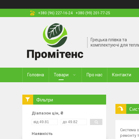
+380 (96) 227-16-24
+380 (99) 201-77-25
Грецька плівка та
комплектуючі для тепл
Головна
Товари
Про нас
Контакти
Фільтри
Сис
Діапазон цін, ₴
Система о
Наявність
ремонту т