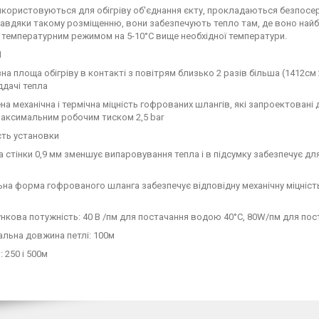
користовуються для обігріву об'єднання єкту, прокладаються безпосеред
Завдяки такому розміщенню, вони забезпечують тепло там, де воно найб
 температурним режимом на 5-10°C вище необхідної температури.
И
на площа обігріву в контакті з повітрям близько 2 разів більша (1412см 2
ддачі тепла
на механічна і термічна міцність гофрованих шлангів, які запроектовані
 максимальним робочим тиском 2,5 bar
сть установки
 стінки 0,9 мм зменшує випаровування тепла і в підсумку забезпечує дл
ьна форма гофрованого шланга забезпечує відповідну механічну міцність 
нкова потужність: 40 В /пм для постачання водою 40°C, 80W/пм для пос
льна довжина петлі: 100м
 250 i 500м