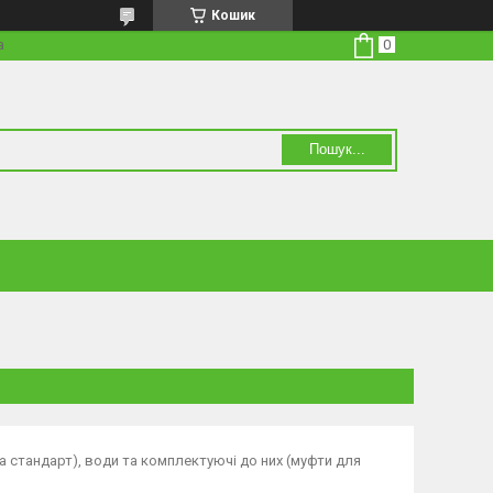
Кошик
а
Пошук...
та стандарт), води та комплектуючі до них (муфти для