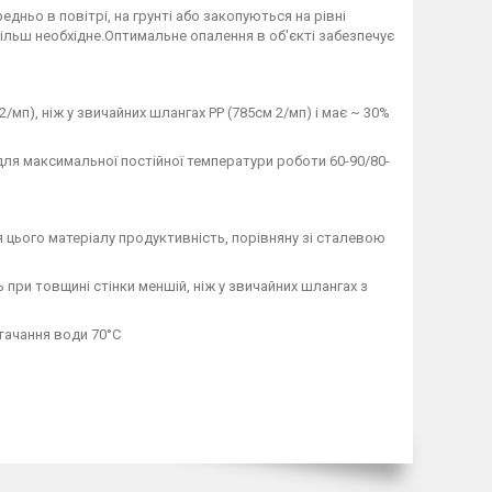
ньо в повітрі, на грунті або закопуються на рівні
ільш необхідне.Оптимальне опалення в об'єкті забезпечує
/мп), ніж у звичайних шлангах PP (785см 2/мп) і має ~ 30%
 для максимальної постійної температури роботи 60-90/80-
я цього матеріалу продуктивність, порівняну зі сталевою
при товщині стінки меншій, ніж у звичайних шлангах з
тачання води 70°C