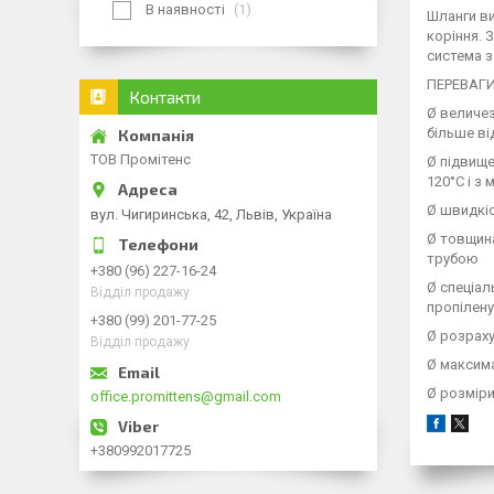
В наявності
1
Шланги ви
коріння. 
система з
ПЕРЕВАГ
Контакти
Ø величез
більше ві
ТОВ Промітенс
Ø підвище
120°C і з
Ø швидкі
вул. Чигиринська, 42, Львів, Україна
Ø товщина
трубою
+380 (96) 227-16-24
Ø спеціал
Відділ продажу
пропілену
+380 (99) 201-77-25
Ø розраху
Відділ продажу
Ø максима
Ø розміри:
office.promittens@gmail.com
+380992017725