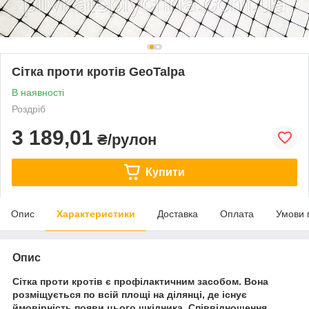
Сітка проти кротів GeoTalpa
В наявності
Роздріб
3 189,01
₴/рулон
Купити
Опис
Характеристики
Доставка
Оплата
Умови 
Опис
Сітка проти кротів
є профілактичним засобом. Вона
розміщується по всій площі на ділянці, де існує
ймовірність появи цього шкідника.
С
піввідношенн
я