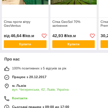
Сітка проти вітру
Сітка GeoSol 70%
Сітк
GeoVentus
затінення
Pre
46,64
42,93
30,
від
₴/кв.м
₴/кв.м
Купити
Купити
Про нас
100% позитивних з 5 відгуків за рік
Працює з 20.12.2017
м. Львів
вул. Чигиринська, 42, Львів, Україна
Контакти
Сьогодні працює з 09:00 до 17:00