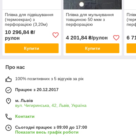
Плівка для підвішування
Плівка для мульчування
Плів
(термоекран) з
товщиною 50 мкм з
(тер
перфорацією (3,20м)
перфорацією
перф
KRITIFIL® 4202 (Греція)
KRIT
10 296,84
₴/
4 201,84
6 7
₴/рулон
рулон
Купити
Купити
Про нас
100% позитивних з 5 відгуків за рік
Працює з 20.12.2017
м. Львів
вул. Чигиринська, 42, Львів, Україна
Контакти
Сьогодні працює з 09:00 до 17:00
Показати весь графік роботи