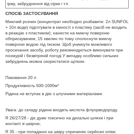
іржу, забруднення від сірки і т.п.
СПОСІБ ЗАСТОСУВАННЯ
Миючий розчин (концентрат необхідно розбавити: 2л SUNFOL
+ 10л води) підготувати в ємності з пластику (засіб не входить
в реакцію з пластиком); нанести на миючу поверхню
обприскувачем; 15 хвилин по тому сполоснути миючу
поверхню водою під тиском. Щоб уникнути можливого
просихання засобу, роботу рекомендується виконувати при
похмурій і безвітряній погоді.У випадку особливо сильних
забруднень можна скористатися щіткою.
Паковання 20 л
Продуктивність 500-1000м²
Рідина не вступає в дію з штучними матеріалами.
Увага: до складу рідини входить кислота флуорводороду.
R 26/27/28 - діє дуже токсично на дихальні шляхи і при
контакті зі шкірою;
R 35 - при попаданні на шкіру спричиняє серйозні опіки;