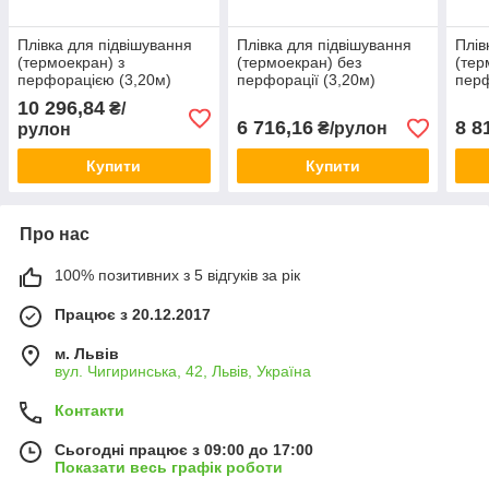
Плівка для підвішування
Плівка для підвішування
Плів
(термоекран) з
(термоекран) без
(тер
перфорацією (3,20м)
перфорації (3,20м)
перф
KRITIFIL® 4202 (Греція)
KRITIFIL® 1032 (Греція)
KRIT
10 296,84
₴/
6 716,16
8 8
₴/рулон
рулон
Купити
Купити
Про нас
100% позитивних з 5 відгуків за рік
Працює з 20.12.2017
м. Львів
вул. Чигиринська, 42, Львів, Україна
Контакти
Сьогодні працює з 09:00 до 17:00
Показати весь графік роботи