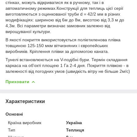
стінках, можуть відкриватися як в ручному, так і в
автоматичному режимах.Конструкції для теплиць цієї серії
виготовляються з оцинкованої труби d = 42/2 мм в різних
модифікаціях: шириною від 6м до 8м, висотою від 3,3 м до
4,3м. Всі параметри визначає замовник залежно від
вирощуваної культури.
В якості покриття використовується поліетиленова плівка
товщиною 125-150 мкм вітчизняних і європейських
виробників. Кріплення плівки за допомогою каната.
Тунелі встановлюються на V-подібні бури. Термін складання
каркаса на об'єкті площею 1 Га 2-4 дня. Покриття плівкою - в
залежності від погодних умов (швидкість вітру не більше 2м/с)
Приховати
Характеристики
Основні
Країна виробник
Україна
Тип
Теплиця