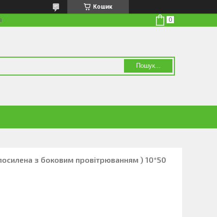
Кошик
а
Пошук...
 (посилена з боковим провітрюванням ) 10*50