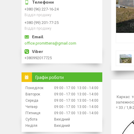
+380 (96) 227-16-24
Відділ продажу
+380 (99) 201-77-25
Відділ продажу
office.promittens@gmail.com
+380992017725
Графік роботи
Понеділок
09:00
17:00
13:00
14:00
Вівторок
09:00
17:00
13:00
14:00
Каркас те
Середа
09:00
17:00
13:00
14:00
залежност
Четвер
09:00
17:00
13:00
14:00
= 33 / 1,
Пʼятниця
09:00
17:00
13:00
14:00
Субота
Вихідний
Неділя
Вихідний