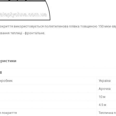
покриття використовується поліетиленова плівка товщиною 150 мкм єв
ання теплиці - фронтальне.
еристики
І
виробник
Україна
Арочна
10 м
4.5 м
л покриття
Теплична п