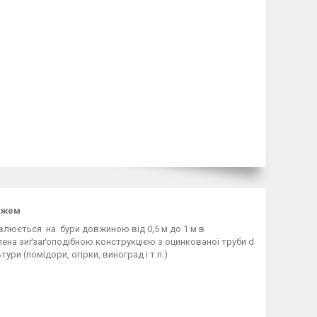
ажем
влюється на бури довжиною від 0,5 м до 1 м в
силена зиґзаґоподібною конструкцією з оцинкованої труби d
ри (помідори, огірки, виноград і т.п.)