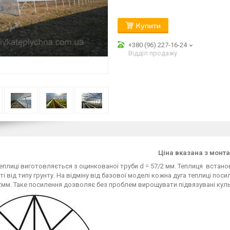
Купити
+380 (96) 227-16-24
Відділ продажу
Ціна вказана з монт
плиці виготовляється з оцинкованої труби d = 57/2 мм. Теплиця встано
і від типу грунту. На відміну від базової моделі кожна дуга теплиці по
8-2мм. Таке посилення дозволяє без проблем вирощувати підвязувані культу