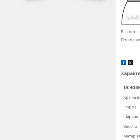
В якості 
Провітрюв
Характ
ОСНОВН
Країна 
Форма
Ширина
Висота
Матеріа