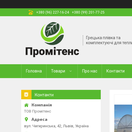
+380 (96) 227-16-24
+380 (99) 201-77-25
Грецька плівка та
комплектуючі для тепл
Головна
Товари
Про нас
Контакти
Контакти
ТОВ Промітенс
вул. Чигиринська, 42, Львів, Україна