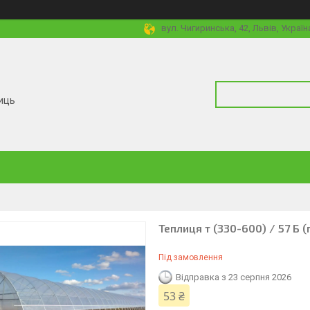
вул. Чигиринська, 42, Львів, Україн
иць
Теплиця т (330-600) / 57 Б
Під замовлення
Відправка з 23 серпня 2026
53 ₴