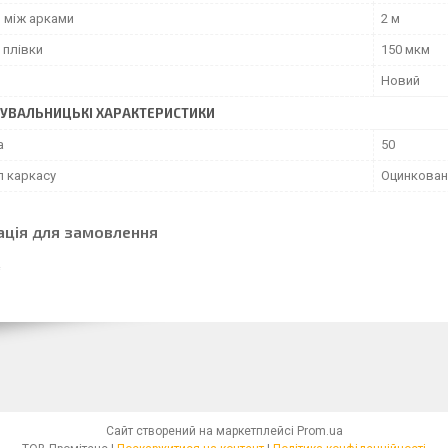
ь між арками
2 м
 плівки
150 мкм
Новий
УВАЛЬНИЦЬКІ ХАРАКТЕРИСТИКИ
а
50
л каркасу
Оцинкован
ація для замовлення
Сайт створений на маркетплейсі
Prom.ua